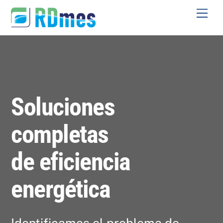
Skip
Men
to
content
Soluciones
completas
de eficiencia
energética
Identificamos el problema de